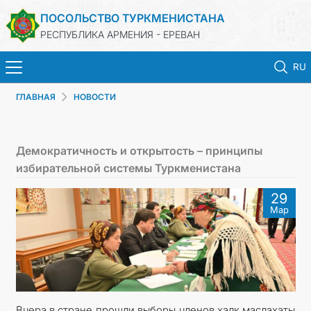
ПОСОЛЬСТВО ТУРКМЕНИСТАНА
РЕСПУБЛИКА АРМЕНИЯ - ЕРЕВАН
RU
ГЛАВНАЯ
НОВОСТИ
ГЛАВНАЯ
НОВОСТИ
Демократичность и открытость – принципы
избирательной системы Туркменистана
ТУРКМЕНИСТАН
29
Мар
КОНСУЛЬСКИЕ УСЛУГИ
МИД
КОНТАКТНЫЕ ДАННЫЕ
Вчера в стране прошли выборы членов халк маслахаты