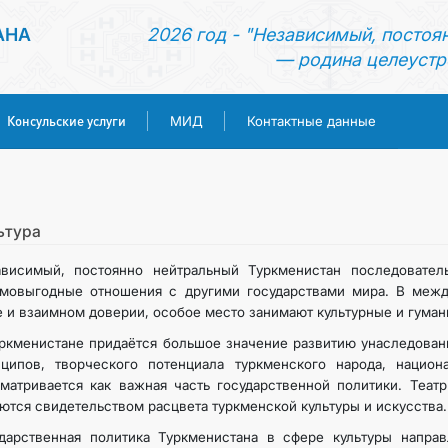
АНА
2026 год - "Независимый, постоя
— родина целеустр
Консульские услуги
МИД
Контактные данные
ГЛАВНАЯ
НОВОСТИ
ьтура
ависимый, постоянно нейтральный Туркменистан последовател
ТУРКМЕНИСТАН
имовыгодные отношения с другими государствами мира. В межд
 и взаимном доверии, особое место занимают культурные и гуман
КОНСУЛЬСКИЕ УСЛУГИ
ркменистане придаётся большое значение развитию унаследован
ципов, творческого потенциала туркменского народа, национа
матривается как важная часть государственной политики. Теат
МИД
ются свидетельством расцвета туркменской культуры и искусства.
дарственная политика Туркменистана в сфере культуры направ
КОНТАКТНЫЕ ДАННЫЕ