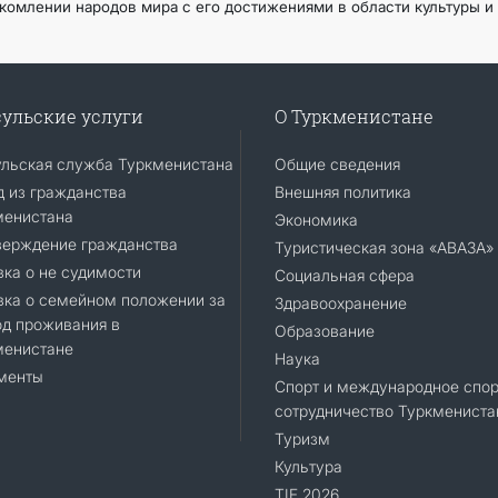
комлении народов мира с его достижениями в области культуры и 
ульские услуги
О Туркменистане
ульская служба Туркменистана
Общие сведения
 из гражданства
Внешняя политика
менистана
Экономика
верждение гражданства
Туристическая зона «АВАЗА»
ка о не судимости
Социальная сфера
вка о семейном положении за
Здравоохранение
д проживания в
Образование
менистане
Наука
менты
Спорт и международное спор
сотрудничество Туркмениста
Туризм
Культура
TIF 2026