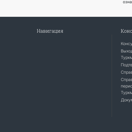
озна
Навигация
Конс
Конс
Выход
Турк
Подт
Справ
Спра
перио
Турк
Доку