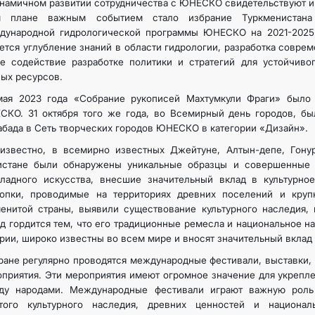
намичном развитии сотрудничества с ЮНЕСКО свидетельствуют и
м плане важным событием стало избрание Туркменистана
дународной гидрологической программы ЮНЕСКО на 2021-2025
ется углубление знаний в области гидрологии, разработка соврем
е содействие разработке политики и стратегий для устойчиво
ых ресурсов.
мая 2023 года «Собрание рукописей Махтумкули Фраги» было
СКО. 31 октября того же года, во Всемирный день городов, б
бада в Сеть творческих городов ЮНЕСКО в категории «Дизайн».
известно, в всемирно известных Джейтуне, Алтын-депе, Гонур
истане были обнаружены уникальные образцы и совершенные ф
ладного искусства, внесшие значительный вклад в культурное
копки, проводимые на территориях древних поселений и круп
енитой страны, выявили существование культурного наследия,
д гордится тем, что его традиционные ремесла и национальное н
рии, широко известны во всем мире и вносят значительный вклад 
ране регулярно проводятся международные фестивали, выставки, 
приятия. Эти мероприятия имеют огромное значение для укрепл
ду народами. Международные фестивали играют важную роль
атого культурного наследия, древних ценностей и национал