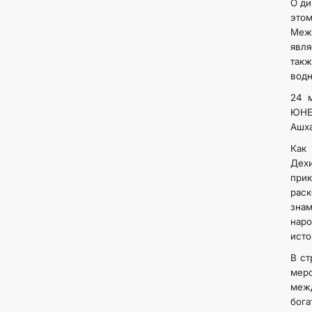
О ди
это
Меж
явля
такж
водн
24 
ЮНЕ
Ашха
Как 
Дех
прик
рас
знам
наро
исто
В ст
меро
меж
бог