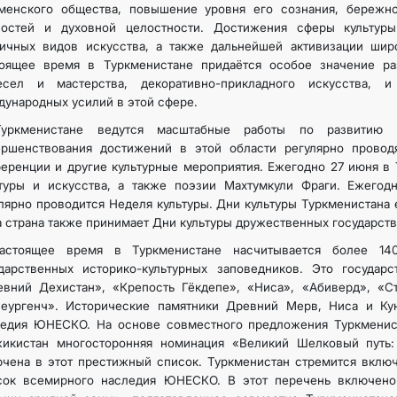
кменского общества, повышение уровня его сознания, бережно
ностей и духовной целостности. Достижения сферы культур
личных видов искусства, а также дальнейшей активизации шир
тоящее время в Туркменистане придаётся особое значение ра
есел и мастерства, декоративно-прикладного искусства, 
ународных усилий в этой сфере.
уркменистане ведутся масштабные работы по развитию 
ершенствования достижений в этой области регулярно провод
еренции и другие культурные мероприятия. Ежегодно 27 июня в
туры и искусства, а также поэзии Махтумкули Фраги. Ежегодн
лярно проводится Неделя культуры. Дни культуры Туркменистана 
 страна также принимает Дни культуры дружественных государств
астоящее время в Туркменистане насчитывается более 14
дарственных историко-культурных заповедников. Это государс
евний Дехистан», «Крепость Гёкдепе», «Ниса», «Абиверд», «С
неургенч». Исторические памятники Древний Мерв, Ниса и Ку
ледия ЮНЕСКО. На основе совместного предложения Туркменист
жикистан многосторонняя номинация «Великий Шелковый путь:
чена в этот престижный список. Туркменистан стремится вклю
сок всемирного наследия ЮНЕСКО. В этот перечень включено