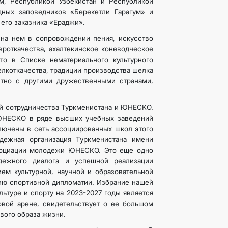
м, Республикой Узбекистан и Республикой
дных заповедников «Берекетли Гарагум» и
 его заказника «Ераджи».
 на нем в сопровождении пения, искусство
вроткачества, ахалтекинское коневодческое
то в Списке нематериального культурного
лкоткачества, традиции производства шелка
стно с другими дружественными странами,
ий сотрудничества Туркменистана и ЮНЕСКО.
 ЮНЕСКО в ряде высших учебных заведений
лючены в сеть ассоциированных школ этого
дежная организация Туркменистана имени
социации молодежи ЮНЕСКО. Это еще одно
дежного диалога и успешной реализации
ем культурной, научной и образовательной
ию спортивной дипломатии. Избрание нашей
туре и спорту на 2023-2027 годы является
вой арене, свидетельствует о ее большом
ового образа жизни.