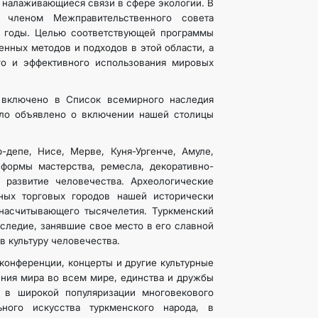
 налаживающиеся связи в сфере экологии. В
 членом Межправительственного совета
 годы. Целью соответствующей программы
енных методов и подходов в этой области, а
го и эффективного использования мировых
 включено в Список всемирного наследия
ыло объявлено о включении нашей столицы
-депе, Нисе, Мерве, Куня-Ургенче, Амуле,
ормы мастерства, ремесла, декоративно-
 развитие человечества. Археологические
ных торговых городов нашей исторически
 насчитывающего тысячелетия. Туркменский
аследие, занявшие свое место в его славной
в культуру человечества.
конференции, концерты и другие культурные
ения мира во всем мире, единства и дружбы
 в широкой популяризации многовекового
ьного искусства туркменского народа, в