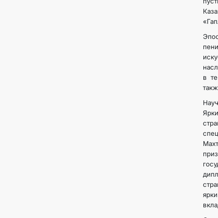
пус
Каз
«Гап
Эпос
пени
иск
насл
в т
такж
Науч
Ярк
стра
спе
Мах
при
госу
дипл
стра
ярки
вкла