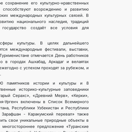
е сохранение его культурно-нравственных
ы способствуют возрождению и развитию
оких международных культурных связей. В
звитию национального наследия, традиций
и государство создаёт все условия для
сферы культуры. В целях дальнейшего
ятся международные фестивали, выставки,
 Туркменистане отмечается День работников
о в городах Ашхабад, Аркадаг и велаятах
ежегодно с успехом проходят за рубежом, и
.
00 памятников истории и культуры и 8
твенные историко-культурные заповедники
тарый Серахс», «Древний Мерв», «Керки»,
ня-Ургенч включены в Список Всемирного
ана, Республики Узбекистан и Республики
 Зарафшан - Каракумский перевал» также
чить свои уникальные природные объекты в
 многостороннее предложение «Туранские