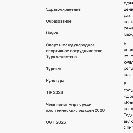
тур
Здравоохранение
цен
раз
Образование
нас
рем
Наука
межд
В Т
Спорт и международное
сов
спортивное сотрудничество
конф
Туркменистана
куль
регу
Туризм
наша
Культура
В н
госу
TIF 2026
«Др
«Кё
Чемпионат мира среди
нас
ахалтекинских лошадей 2026
Тад
вклю
OGT-2026
Спи