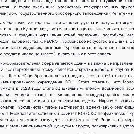
тыни аридной зоны», подготовленное совместно Туркменистано
ахстан, а также пустынные экосистемы государственных приро
лангыр», государственного биосферного заповедника «Репетек» и
 «Гёроглы», мастерство изготовления дутара и искусство игры
я и танца «Куштдепди», туркменское национальное искусство ко
усство и традиции украшения коней заслужили достойное мес
едия человечества ЮНЕСКО. Туркменское искусство вышивки, ше
екстильных изделиях, которые Туркменистан представил совме
е входят в число ценностей, включенных в этот список.
но-образовательная сфера является одним из важных направлен
им подтверждением этому является открытие кафедр и клубов
ны. Шесть общеобразовательных средних школ нашей страны вк
циализированного учреждения ООН. Стоит отметить, что Моло
тумкули в 2023 году стала официальным членом Всемирной ас
знание усилий страны по укреплению международного моло
дарственной политики в отношении молодежи. Наряду с развити
оматии Туркменистан также выступает за эффективную реализац
ны в Межправительственный комитет ЮНЕСКО по физической куль
м свидетельством растущего авторитета нашей Родины на миро
де в развитие физической культуры и спорта, популяризации здор