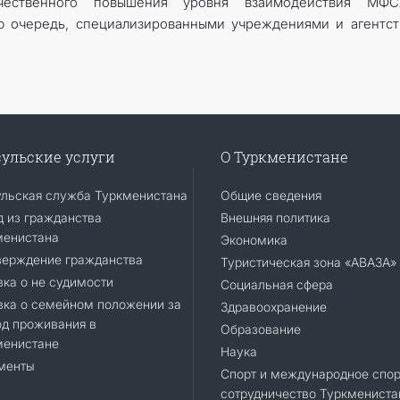
ачественного повышения уровня взаимодействия МФ
ю очередь, специализированными учреждениями и агентс
ульские услуги
О Туркменистане
ульская служба Туркменистана
Общие сведения
 из гражданства
Внешняя политика
менистана
Экономика
верждение гражданства
Туристическая зона «АВАЗА»
ка о не судимости
Социальная сфера
вка о семейном положении за
Здравоохранение
д проживания в
Образование
менистане
Наука
менты
Спорт и международное спор
сотрудничество Туркмениста