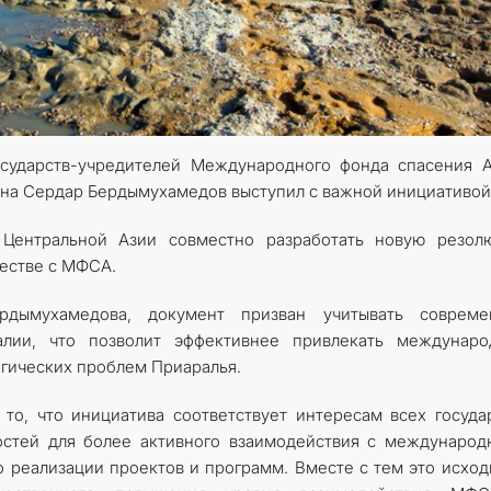
осударств-учредителей Международного фонда спасения 
ана Сердар Бердымухамедов выступил с важной инициативой
 Центральной Азии совместно разработать новую резол
естве с МФСА.
дымухамедова, документ призван учитывать совреме
алии, что позволит эффективнее привлекать междунаро
огических проблем Приаралья.
то, что инициатива соответствует интересам всех госуда
стей для более активного взаимодействия с международ
 реализации проектов и программ. Вместе с тем это исход