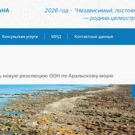
АНА
2026 год - "Независимый, постоя
— родина целеустр
Консульские услуги
МИД
Контактные данные
ГЛАВНАЯ
НОВОСТИ
ть новую резолюцию ООН по Аральскому морю
ТУРКМЕНИСТАН
КОНСУЛЬСКИЕ УСЛУГИ
МИД
КОНТАКТНЫЕ ДАННЫЕ