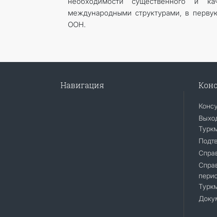
необходимости существенного и к
международными структурами, в перву
ООН.
Навигация
Конс
Конс
Выход
Турк
Подт
Справ
Спра
перио
Турк
Доку