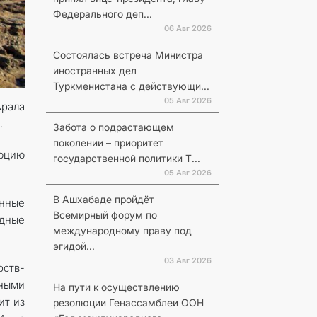
Федерального деп...
06 Авг 2026
Состоялась встреча Министра
иностранных дел
Туркменистана с действующи...
05 Авг 2026
Арала
.
Забота о подрастающем
поколении – приоритет
юцию
государственной политики Т...
05 Авг 2026
В Ашхабаде пройдёт
нные
Всемирный форум по
дные
международному праву под
эгидой...
03 Авг 2026
рств-
ными
На пути к осуществлению
ит из
резолюции Генассамблеи ООН