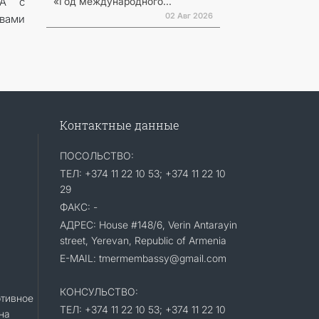
«Год международного...
СА с
02 Авг 2026
твами
Контактные данные
ПОСОЛЬСТВО:
ТЕЛ: +374 11 22 10 53; +374 11 22 10
29
ФАКС: -
АДРЕС: House #148/6, Verin Antarayin
street, Yerevan, Republic of Armenia
E-MAIL: tmermembassy@gmail.com
КОНСУЛЬСТВО:
тивное
ТЕЛ: +374 11 22 10 53; +374 11 22 10
на