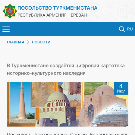
ПОСОЛЬСТВО ТУРКМЕНИСТАНА
РЕСПУБЛИКА АРМЕНИЯ - ЕРЕВАН
RU
ГЛАВНАЯ
НОВОСТИ
ГЛАВНАЯ
НОВОСТИ
В Туркменистане создаётся цифровая картотека
историко-культурного наследия
ТУРКМЕНИСТАН
4
Июл
КОНСУЛЬСКИЕ УСЛУГИ
МИД
КОНТАКТНЫЕ ДАННЫЕ
Президент Туркменистана Сердар Бердымухамедов