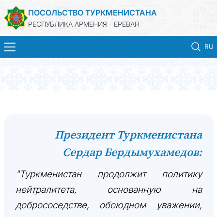
ПОСОЛЬСТВО ТУРКМЕНИСТАНА
РЕСПУБЛИКА АРМЕНИЯ - ЕРЕВАН
RU
ГЛАВНАЯ
НОВОСТИ
ТУРКМЕНИСТАН
Президент Туркменистана
Сердар Бердымухамедов:
КОНСУЛЬСКИЕ УСЛУГИ
"Туркменистан продолжит политику
МИД
нейтралитета, основанную на
КОНТАКТНЫЕ ДАННЫЕ
добрососедстве, обоюдном уважении,