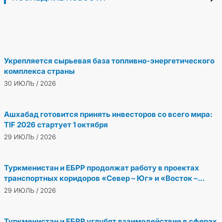
государств Центральной Азии и
1 АВГУСТ / 2026
Туркменистана принял участие в совещании
Азербайджанской Республики
старших должностных лиц Форума
1 АВГУСТ / 2026
сотрудничества «Центральная Азия –
Республика Корея»
Укрепляется сырьевая база топливно-энергетического
комплекса страны
30 ИЮЛЬ / 2026
Ашхабад готовится принять инвесторов со всего мира:
TIF 2026 стартует 1 октября
29 ИЮЛЬ / 2026
Туркменистан и ЕБРР продолжат работу в проектах
транспортных коридоров «Север – Юг» и «Восток –
Запад»
29 ИЮЛЬ / 2026
Туркменистан и ЕБРР углубят взаимодействие в сферах