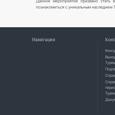
Данное мероприятие призвано стать 
познакомиться с уникальным наследием 
Навигация
Конс
Конс
Выход
Турк
Подт
Справ
Спра
перио
Турк
Доку