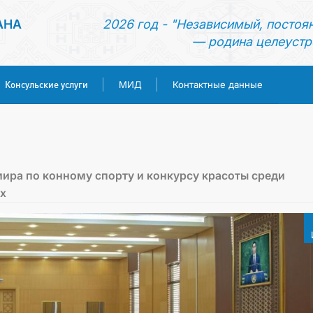
АНА
2026 год - "Независимый, постоя
— родина целеустр
Консульские услуги
МИД
Контактные данные
ГЛАВНАЯ
НОВОСТИ
мира по конному спорту и конкурсу красоты среди
х
ТУРКМЕНИСТАН
КОНСУЛЬСКИЕ УСЛУГИ
МИД
КОНТАКТНЫЕ ДАННЫЕ