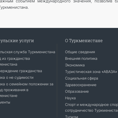
важным событием международного значения, позволив б
Туркменистана.
ульские услуги
О Туркменистане
ульская служба Туркменистана
Общие сведения
 из гражданства
Внешняя политика
менистана
Экономика
верждение гражданства
Туристическая зона «АВАЗА»
ка о не судимости
Социальная сфера
вка о семейном положении за
Здравоохранение
д проживания в
Образование
менистане
Наука
менты
Спорт и международное спор
сотрудничество Туркмениста
Туризм