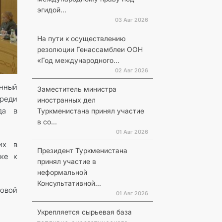
эгидой...
03 Авг 2026
На пути к осуществлению
резолюции Генассамблеи ООН
«Год международного...
02 Авг 2026
енный
Заместитель министра
среди
иностранных дел
да в
Туркменистана принял участие
в со...
01 Авг 2026
их в
Президент Туркменистана
ке к
принял участие в
неформальной
Консультативной...
овой
01 Авг 2026
Укрепляется сырьевая база