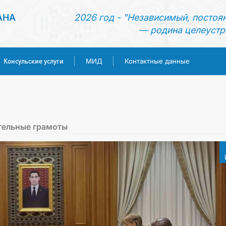
АНА
2026 год - "Независимый, постоя
— родина целеустр
Консульские услуги
МИД
Контактные данные
ГЛАВНАЯ
НОВОСТИ
тельные грамоты
ТУРКМЕНИСТАН
КОНСУЛЬСКИЕ УСЛУГИ
МИД
КОНТАКТНЫЕ ДАННЫЕ