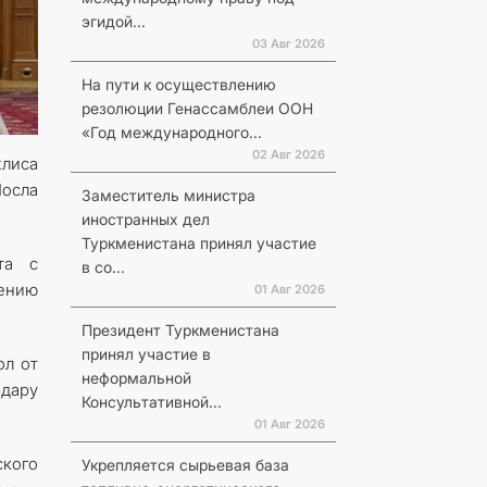
эгидой...
03 Авг 2026
На пути к осуществлению
резолюции Генассамблеи ООН
«Год международного...
02 Авг 2026
лиса
осла
Заместитель министра
иностранных дел
Туркменистана принял участие
та с
в со...
ению
01 Авг 2026
Президент Туркменистана
принял участие в
ол от
неформальной
дару
Консультативной...
01 Авг 2026
кого
Укрепляется сырьевая база