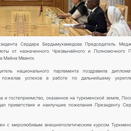
зидента Сердара Бердымухамедова Председатель Медж
моты от назначенного Чрезвычайного и Полномочного П
а Майна Мванги.
дитель национального парламента поздравила диплома
, пожелав успехов в работе по дальнейшему укрепл
а и гостеприимство, оказанное на турк­менской земле, Пос
дал приветствия и наилучшие пожелания Президенту Сер
лен с миролюбивым внешнеполитическим курсом Туркменс