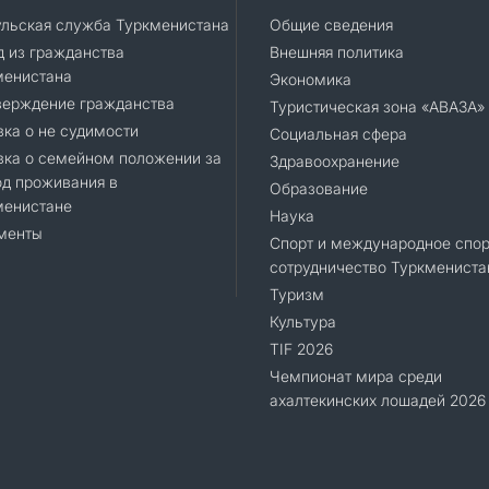
ульская служба Туркменистана
Общие сведения
 из гражданства
Внешняя политика
менистана
Экономика
верждение гражданства
Туристическая зона «АВАЗА»
ка о не судимости
Социальная сфера
вка о семейном положении за
Здравоохранение
д проживания в
Образование
менистане
Наука
менты
Спорт и международное спор
сотрудничество Туркмениста
Туризм
Культура
TIF 2026
Чемпионат мира среди
ахалтекинских лошадей 2026