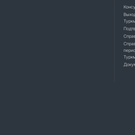
Конс
Выход
Турк
Подт
Справ
Спра
перио
Турк
Доку