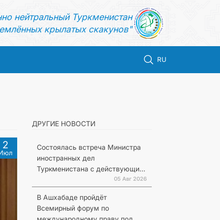
нно нейтральный Туркменистан
емлённых крылатых скакунов"
RU
ДРУГИЕ НОВОСТИ
2
Состоялась встреча Министра
Июл
иностранных дел
Туркменистана с действующи...
05 Авг 2026
В Ашхабаде пройдёт
Всемирный форум по
международному праву под