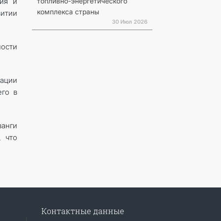
топливно-энергетического
ия и
комплекса страны
итии
30 Июл 2026
ности
зации
его в
анги
, что
Контактные данные