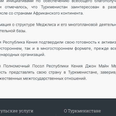
ми инициативами по обеспечению всеобщего благополуч
и отмечалось, что Туркменистан заинтересован в разв
исле со странами Африканского континента.
ация о структуре Меджлиса и его многоплановой деятель
тельной базы.
 Республика Кения подтвердили свою готовность к активи
устороннем, так и в многостороннем формате, прежде вс
ународных организаций.
 и Полномочный Посол Республики Кения Джон Майн Мв
сть представлять свою страну в Туркменистане, заверив
ужественных межгосударственных отношений.
ульские услуги
О Туркменистане