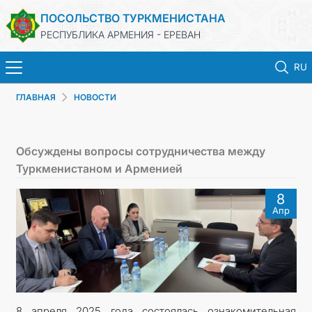
ПОСОЛЬСТВО ТУРКМЕНИСТАНА
РЕСПУБЛИКА АРМЕНИЯ - ЕРЕВАН
RU
ГЛАВНАЯ
НОВОСТИ
ГЛАВНАЯ
НОВОСТИ
Обсуждены вопросы сотрудничества между
Туркменистаном и Арменией
ТУРКМЕНИСТАН
8
Апр
КОНСУЛЬСКИЕ УСЛУГИ
МИД
КОНТАКТНЫЕ ДАННЫЕ
8 апреля 2025 года состоялась ознакомительная