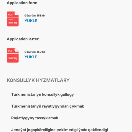
Application form
Göwrümi 151 kb
ÝÜKLE
Application letter
Göwrümi 150 kb
ÝÜKLE
KONSULLYK HYZMATLARY
Türkmenistanyň konsullyk gullugy
Türkmenistanyň raýatlygyndan çykmak
Raýatlygyny tassyklamak
Jenaýat jogapkärçiligine çekilmedigi ýada çekilendigi