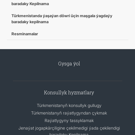
baradaky Kepilnama
Türkmenistanda ýaşaýan döwri üçin maşgala ýagdaýy
baradaky kepilnama
Resminamalar
Gysga ýol
Konsullyk hyzmatlary
Türkmenistanyň konsullyk gullugy
Türkmenistanyň raýatlygyndan çykmak
Raýatlygyny tassyklamak
Jenaýat jogapkärçiligine çekilmedigi ýada çekilendigi
baradaky Kepilnama