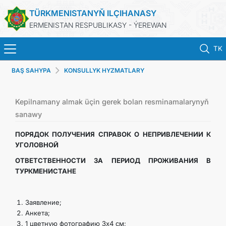
TÜRKMENISTANYŇ ILÇIHANASY
ERMENISTAN RESPUBLIKASY - ÝEREWAN
TK
BAŞ SAHYPA
KONSULLYK HYZMATLARY
BAŞ SAHYPA
HABARLAR
Kepilnamany almak üçin gerek bolan resminamalarynyň
sanawy
TÜRKMENISTAN
ПОРЯДОК ПОЛУЧЕНИЯ СПРАВОК О НЕПРИВЛЕЧЕНИИ К
УГОЛОВНОЙ
KONSULLYK HYZMATLARY
ОТВЕТСТВЕННОСТИ
ЗА ПЕРИОД ПРОЖИВАНИЯ В
ТУРКМЕНИСТАНЕ
DIM
Заявление;
ARAGATNAŞYK
Анкета;
1 цветную фотографию 3х4 см;