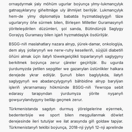
ornaşdyrmak ýaly möhüm ugurlar boýunça ylmy-lukmançylyk
gatnaşyklaryny gi­ňeltmäge uly ähmiýet berilýär. Lukmançylyk
hem-de ylmy diplomatiýa babatda hyzmatdaşlygyň täze
ugurlaryny öňe sürmek bilen, Birleşen Milletler Guramasynyň
ýöriteleşdirilen düzümleri, şol sanda, Bütindünýä Saglygy
Goraýyş Guramasy bilen işjeň hyzmatdaşlyk ösdürilýär.
BSGG-niň maslahatlary nazara alnyp, ýürek-damar, onkologiýa,
dem alyş ýollarynyň we nerw-ruhy keselleriň, süýjüli diabetiň
öňüni almak üçin ilatyň töwekgelçilikli toparlarynyň saglygyny
berkitmek boýunça zerur çäreler geçirilýär. Bu ugurda
ýurdumyzda ýetilen sepgitler we gazanylan üstünlikler halkara
derejede ykrar edilýär. Şunuň bilen baglylykda, ilatyň
saglygynyň we abadançylygynyň bähbidine alnyp barylýan
işleriň ykrarnamasy hökmünde BSGG-niň Ýewropa sebit
edarasy tarapyndan ýurdumyza ýörite nyşanyň
gowşurylandygyny belläp geçmek zerur.
Türkmenistanda sagdyn durmuş ýörelgelerine eýermek,
bedenterbiýe we sport bilen meşgullanmak döwlet
derejesinde ileri tutulýar we ilat arasynda giň goldaw tapýar.
Türkmenistanyň teklibi boýunça, 2018-nji ýylyň 12-nji aprelinde