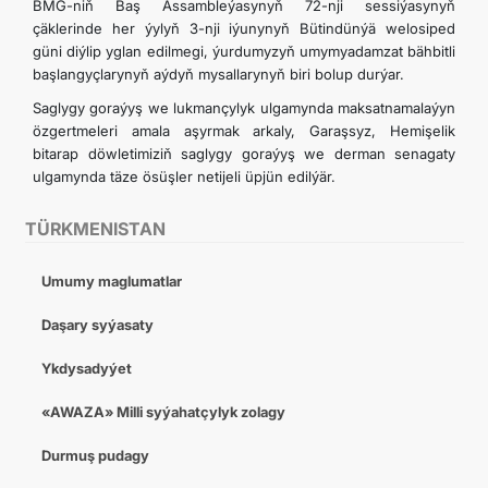
BMG-niň Baş Assambleýasynyň 72-nji sessiýasynyň
çäklerinde her ýylyň 3-nji iýunynyň Bütindünýä welosiped
güni diýlip yglan edilmegi, ýurdumyzyň umymyadamzat bähbitli
başlangyçlarynyň aýdyň mysallarynyň biri bolup durýar.
Saglygy goraýyş we lukmançylyk ulgamynda maksatnamalaýyn
özgertmeleri amala aşyrmak arkaly, Garaşsyz, Hemişelik
bitarap döwletimiziň saglygy goraýyş we derman senagaty
ulgamynda täze ösüşler netijeli üpjün edilýär.
TÜRKMENISTAN
Umumy maglumatlar
Daşary syýasaty
Ykdysadyýet
«AWAZA» Milli syýahatçylyk zolagy
Durmuş pudagy