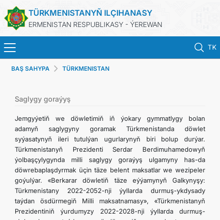
TÜRKMENISTANYŇ ILÇIHANASY
ERMENISTAN RESPUBLIKASY - ÝEREWAN
TK
BAŞ SAHYPA
TÜRKMENISTAN
BAŞ SAHYPA
HABARLAR
Saglygy goraýyş
Jemgyýetiň we döwletimiň iň ýokary gymmatlygy bolan
TÜRKMENISTAN
adamyň saglygyny goramak Türkmenistanda döwlet
syýasatynyň ileri tutulýan ugurlarynyň biri bolup durýar.
Türkmenistanyň Prezidenti Serdar Berdimuhamedowyň
KONSULLYK HYZMATLARY
ýolbaşçylygynda milli saglygy goraýyş ulgamyny has-da
döwrebaplaşdyrmak üçin täze belent maksatlar we wezipeler
DIM
goýulýar. «Berkarar döwletiň täze eýýamynyň Galkynyşy:
Türkmenistany 2022-2052-nji ýyllarda durmuş-ykdysady
taýdan ösdürmegiň Milli maksatnamasy», «Türkmenistanyň
ARAGATNAŞYK
Prezidentiniň ýurdumyzy 2022-2028-nji ýyllarda durmuş-