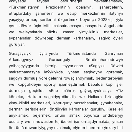
ykdysady taýdan ösdürmegiň maksatnamasy»,
«Türkmenistanyň Prezidentiniň obalaryň, şäherçeleriň,
etraplardaky şäherleriň we etrap merkezleriniň ilatynyň
ýaşaýyşdurmuş şertlerini özgertmek boýunça 2028-nji ýyla
çenli döwür üçin Milli maksatnamasy» esasynda, Aşgabatda
we welaýatlarda häzirki zaman ylmy-kliniki merkezler,
şypahanalar, döwrebap derman kärhanalary, saglyk öýleri
gurulýar.
Garaşsyzlyk ýyllarynda Türkmenistanda Gahryman
Arkadagymyz Gurbanguly Berdimuhamedowyň
ýolbaşçylygynda işlenip taýýarlanan «Saglyk» Döwlet
maksatnamasyna laýyklykda, ynsan saglygyny goramak,
sagdyn durmuş ýörelgelerini rowaçlandyrmak, bedenterbiýäni
we köpçülikleýin sporty işjeňleşdirmek babatda köp işler
durmuşa geçirildi. «Ene mähri», gaýragoýulmasyz «Tiz
kömek», Halkara sagaldyş-dikeldiş we Halkara fiziologiýa
ylmy-kliniki merkezleri, köpugurly hassahanalar, şypahanalar,
derman serişdelerini öndürýän kärhanalar guruldy. Keselleri
anyklamak, bejermek, öňüni almak boýunça öňdebaryjy
usullary we innowasion tejribeleri işe ornaşdyrmakda, ynsan
ömrüniň dowamlylygyny uzaltmak, elýeterli hem-de ýokary hilli