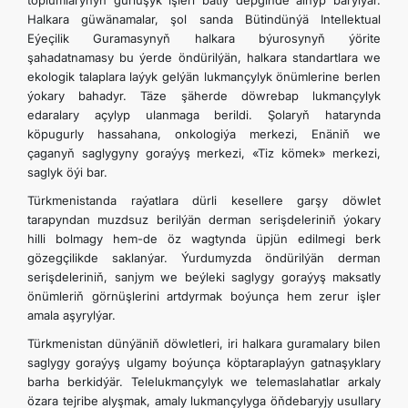
toplumlarynyň gurluşyk işleri batly depginde alnyp barylýar.
Halkara güwänamalar, şol sanda Bütindünýä Intellektual
Eýeçilik Guramasynyň halkara býurosynyň ýörite
şahadatnamasy bu ýerde öndürilýän, halkara standartlara we
ekologik talaplara laýyk gelýän lukmançylyk önümlerine berlen
ýokary bahadyr. Täze şäherde döwrebap lukmançylyk
edaralary açylyp ulanmaga berildi. Şolaryň hatarynda
köpugurly hassahana, onkologiýa merkezi, Enäniň we
çaganyň saglygyny goraýyş merkezi, «Tiz kömek» merkezi,
saglyk öýi bar.
Türkmenistanda raýatlara dürli kesellere garşy döwlet
tarapyndan muzdsuz berilýän derman serişdeleriniň ýokary
hilli bolmagy hem-de öz wagtynda üpjün edilmegi berk
gözegçilikde saklanýar. Ýurdumyzda öndürilýän derman
serişdeleriniň, sanjym we beýleki saglygy goraýyş maksatly
önümleriň görnüşlerini artdyrmak boýunça hem zerur işler
amala aşyrylýar.
Türkmenistan dünýäniň döwletleri, iri halkara guramalary bilen
saglygy goraýyş ulgamy boýunça köptaraplaýyn gatnaşyklary
barha berkidýär. Telelukmançylyk we telemaslahatlar arkaly
özara tejribe alyşmak, amaly lukmançylyga öňdebaryjy usullary