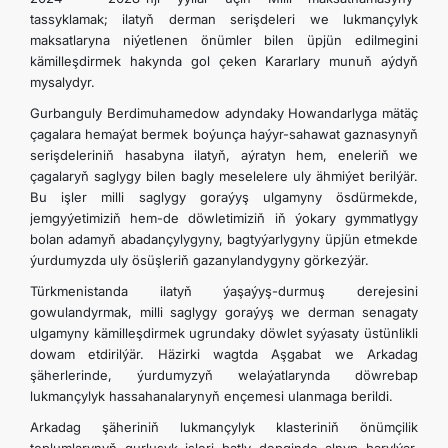
tassyklamak; ilatyň derman serişdeleri we lukmançylyk
maksatlaryna niýetlenen önümler bilen üpjün edilmegini
kämilleşdirmek hakynda gol çeken Kararlary munuň aýdyň
mysalydyr.
Gurbanguly Berdimuhamedow adyndaky Howandarlyga mätäç
çagalara hemaýat bermek boýunça haýyr-sahawat gaznasynyň
serişdeleriniň hasabyna ilatyň, aýratyn hem, eneleriň we
çagalaryň saglygy bilen bagly meselelere uly ähmiýet berilýär.
Bu işler milli saglygy goraýyş ulgamyny ösdürmekde,
jemgyýetimiziň hem-de döwletimiziň iň ýokary gymmatlygy
bolan adamyň abadançylygyny, bagtyýarlygyny üpjün etmekde
ýurdumyzda uly ösüşleriň gazanylandygyny görkezýär.
Türkmenistanda ilatyň ýaşaýyş-durmuş derejesini
gowulandyrmak, milli saglygy goraýyş we derman senagaty
ulgamyny kämilleşdirmek ugrundaky döwlet syýasaty üstünlikli
dowam etdirilýär. Häzirki wagtda Aşgabat we Arkadag
şäherlerinde, ýurdumyzyň welaýatlarynda döwrebap
lukmançylyk hassahanalarynyň ençemesi ulanmaga berildi.
Arkadag şäheriniň lukmançylyk klasteriniň önümçilik