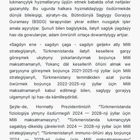
lukmançylyk hyzmatlaryny üpjün etmek babatda oňat netijeler
gazanyldy. Bu ugurda halkara hyzmatdaşlygy ösdürmekde
dünýä bileleşigi, aýratyn-da, Bütindünýä Saglygy Goraýyş
Guramasy (BSGG) tarapyndan ykrar edilen nusgalyk işler
amala aşyrylýar. Şunuň bilen baglylykda, ilatyň saglyk ýagdaýy
has-da gowulanýar, adam ömrüniň ortaça dowamlylygy artýar.
«Sagdyn ene - sagdyn çaga - sagdyn geljek» atly Milli
strategiýanyň, Türkmenistanda ilatyň kesellere garşy
göreşmek ukybyny ýokarlandyrmak boýunça Milli
maksatnamanyň, Ýokanç däl keselleriň öňüni almak we
garşysyna göreşmek boýunça 2021-2025-nji ýyllar üçin Milli
strategiýanyň, Türkmenistany temmäkiden azat ýurda
öwürmek boýunça 2022-2025-nji ýyllar üçin Milli
maksatnamanyň kabul edilmegi bilen, saglygy goraýyş
ulgamynyň işi has-da kämilleşdirildi.
Şeýle-de, Hormatly Prezidentimiziň “Türkmenistanda
fiziologiýa ylmyny ösdürmegiň 2024 — 2028-nji ýyllar üçin
Milli maksatnamasyny”; “Türkmenistanda lukmançylyk
sagaldyş-dikeldiş çäreleriniň 2024 — 2028-nji ýyllar üçin Milli
strategiýasyny”; “Türkmenistanyň immuno-öňüni alyş boýunça
2024 — 2028-nji ýyllar üçin Milli maksatnamasyny”