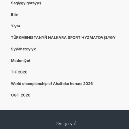
Saglygy goraýyş
Bilim
Ylym
TÜRKMENISTANYŇ HALKARA SPORT HYZMATDAŞLYGY
Syýahatçylyk
Medeniýet
TIF 2026
World championship of Ahalteke horses 2026
OGT-2026
Gysga ýol