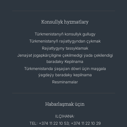
Konsullyk hyzmatlary
Türkmenistanyň konsullyk gullugy
Türkmenistanyň raýatlygyndan çykmak
Raýatlygyny tassyklamak
Jenaýat jogapkärçiligine çekilmedigi ýada çekilendigi
baradaky Kepilnama
Türkmenistanda ýaşaýan döwri üçin maşgala
ýagdaýy baradaky kepilnama
Resminamalar
Habarlaşmak üçin
ILÇIHANA:
TEL: +374 11 22 10 53; +374 11 22 10 29