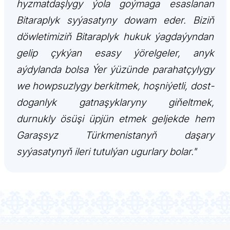
hyzmatdaşlygy ýola goýmaga esaslanan
Bitaraplyk syýasatyny dowam eder. Biziň
döwletimiziň Bitaraplyk hukuk ýagdaýyndan
gelip çykýan esasy ýörelgeler, anyk
aýdylanda bolsa Ýer ýüzünde parahatçylygy
we howpsuzlygy berkitmek, hoşniýetli, dost-
doganlyk gatnaşyklaryny giňeltmek,
durnukly ösüşi üpjün etmek geljekde hem
Garaşsyz Türkmenistanyň daşary
syýasatynyň ileri tutulýan ugurlary bolar."