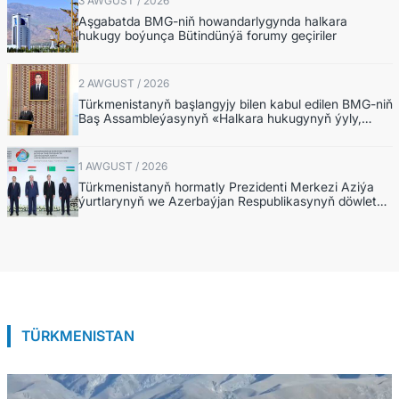
3 AWGUST / 2026
Aşgabatda BMG-niň howandarlygynda halkara
hukugy boýunça Bütindünýä forumy geçiriler
2 AWGUST / 2026
Türkmenistanyň başlangyjy bilen kabul edilen BMG-niň
Baş Assambleýasynyň «Halkara hukugynyň ýyly,
2028-nji ýyl» atly Kararnamasyny durmuşa
geçirmegiň ýolunda
1 AWGUST / 2026
Türkmenistanyň hormatly Prezidenti Merkezi Aziýa
ýurtlarynyň we Azerbaýjan Respublikasynyň döwlet
Baştutanlarynyň resmi däl konsultatiw duşuşygyna
gatnaşdy
TÜRKMENISTAN