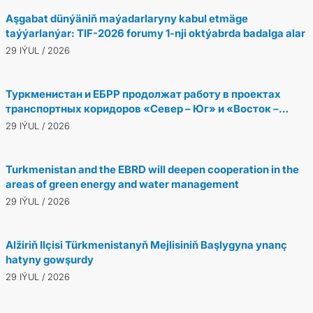
Aşgabat dünýäniň maýadarlaryny kabul etmäge
taýýarlanýar: TIF-2026 forumy 1-nji oktýabrda badalga alar
29 IÝUL / 2026
Туркменистан и ЕБРР продолжат работу в проектах
транспортных коридоров «Север – Юг» и «Восток –
Запад»
29 IÝUL / 2026
Turkmenistan and the EBRD will deepen cooperation in the
areas of green energy and water management
29 IÝUL / 2026
Alžiriň Ilçisi Türkmenistanyň Mejlisiniň Başlygyna ynanç
hatyny gowşurdy
29 IÝUL / 2026