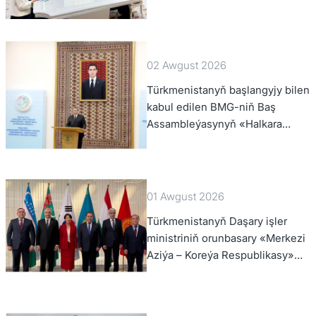
02 Awgust 2026
Türkmenistanyň başlangyjy bilen
kabul edilen BMG-niň Baş
Assambleýasynyň «Halkara
hukugynyň ýyly, 2028-nji ýyl»
atly Kararnamasyny durmuşa
geçirmegiň ýolunda
01 Awgust 2026
Türkmenistanyň Daşary işler
ministriniň orunbasary «Merkezi
Aziýa – Koreýa Respublikasy»
hyzmatdaşlyk forumynyň ýokary
derejeli wezipeli adamlarynyň
mejlisine gatnaşdy