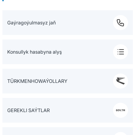
Gaýragoýulmasyz jaň
Konsullyk hasabyna alyş
TÜRKMENHOWAÝOLLARY
GEREKLI SAÝTLAR