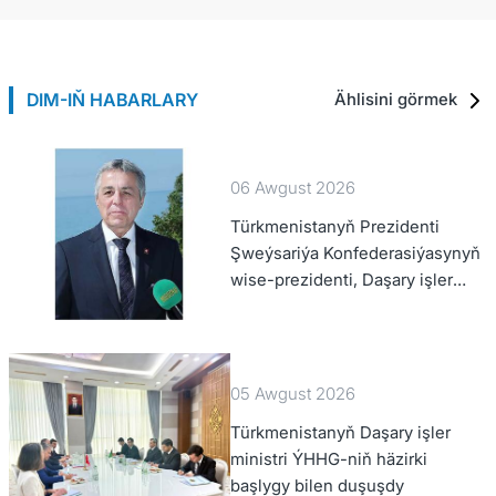
DIM-IŇ HABARLARY
Ählisini görmek
06 Awgust 2026
Türkmenistanyň Prezidenti
Şweýsariýa Konfederasiýasynyň
wise-prezidenti, Daşary işler
federal departamentiniň
başlygyny kabul etdi
05 Awgust 2026
Türkmenistanyň Daşary işler
ministri ÝHHG-niň häzirki
başlygy bilen duşuşdy