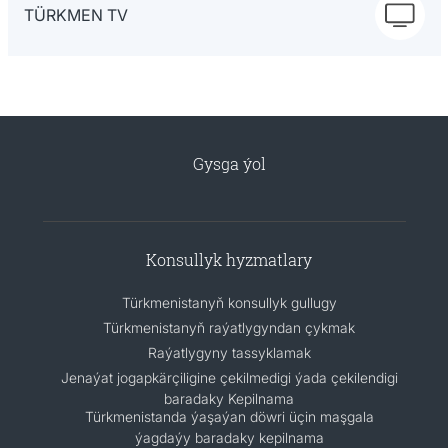
TÜRKMEN TV
Gysga ýol
Konsullyk hyzmatlary
Türkmenistanyň konsullyk gullugy
Türkmenistanyň raýatlygyndan çykmak
Raýatlygyny tassyklamak
Jenaýat jogapkärçiligine çekilmedigi ýada çekilendigi
baradaky Kepilnama
Türkmenistanda ýaşaýan döwri üçin maşgala
ýagdaýy baradaky kepilnama