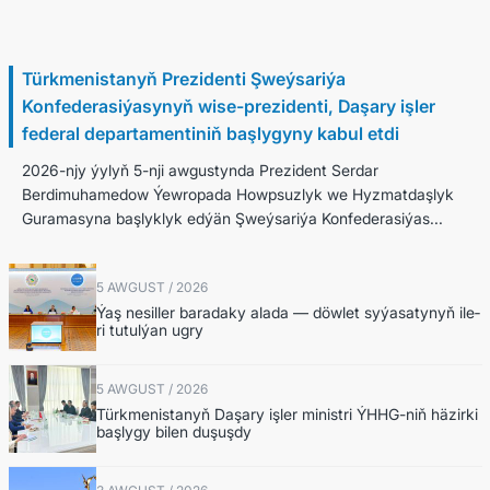
6 Awgust / 2026
Türkmenistanyň Prezidenti Şweýsariýa
Konfederasiýasynyň wise-prezidenti, Daşary işler
federal departamentiniň başlygyny kabul etdi
2026-njy ýylyň 5-nji awgustynda Prezident Serdar
Berdimuhamedow Ýewropada Howpsuzlyk we Hyzmatdaşlyk
Guramasyna başlyklyk edýän Şweýsariýa Konfederasiýas...
5 AWGUST / 2026
Ýaş ne­sil­ler ba­ra­da­ky ala­da — döw­let sy­ýa­sa­ty­nyň ile­
ri tu­tul­ýan ug­ry
5 AWGUST / 2026
Türkmenistanyň Daşary işler ministri ÝHHG-niň häzirki
başlygy bilen duşuşdy